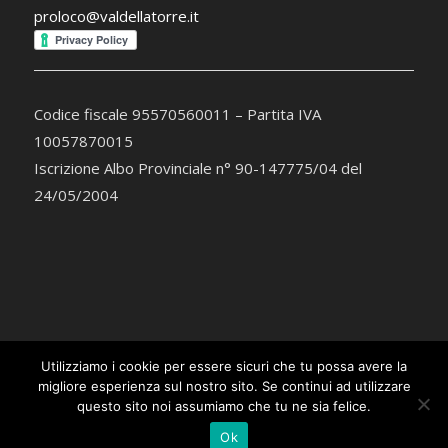
proloco@valdellatorre.it
Codice fiscale 95570560011 – Partita IVA
10057870015
Iscrizione Albo Provinciale n° 90-147775/04 del
24/05/2004
Utilizziamo i cookie per essere sicuri che tu possa avere la
migliore esperienza sul nostro sito. Se continui ad utilizzare
©2015 Copyright - Associazione Turistica Pro Loco Val della Torre -
questo sito noi assumiamo che tu ne sia felice.
Enfold WordPress Theme by Kriesi
Ok
Invenia