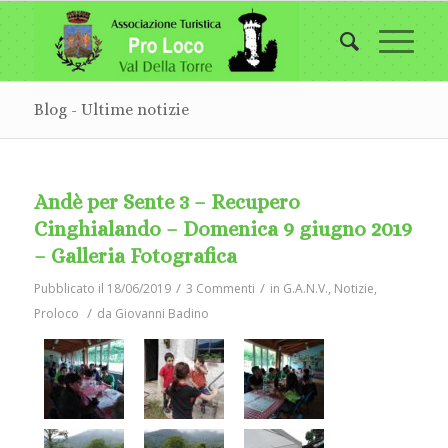
Blog - Ultime notizie
Andè per Sente 3 – Recupero
Cinghialando – Domenica 9 giugno 2019
– Galleria Fotografica
/
/
Pubblicato il 18/06/2019
3 Commenti
in
G.A.N.V.
,
Notizie
,
/
Proloco
da
Giovanni Badino