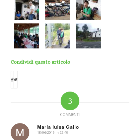
Condividi questo articolo
3
COMMENTI
Maria luisa Gallo
18/06/2019 in 22:40
dice: