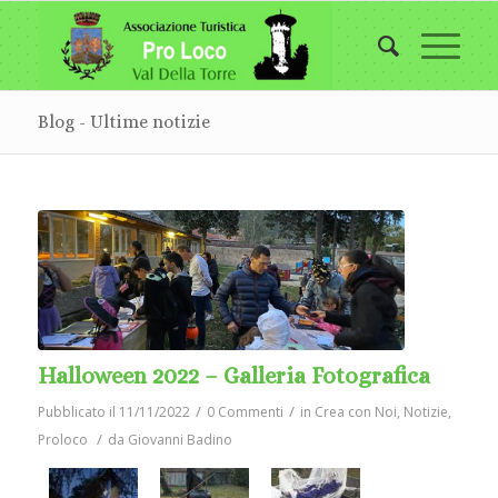
Blog - Ultime notizie
Halloween 2022 – Galleria Fotografica
/
/
Pubblicato il 11/11/2022
0 Commenti
in
Crea con Noi
,
Notizie
,
/
Proloco
da
Giovanni Badino