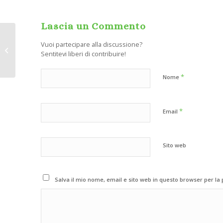
Lascia un Commento
Vuoi partecipare alla discussione?
Minerali e miniere di
Sentitevi liberi di contribuire!
Val della Torre
*
Nome
*
Email
Sito web
Salva il mio nome, email e sito web in questo browser per l