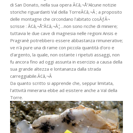
di San Donato, nella sua opera Ã¢â‚¬Å“Alcune notizie
storiche riguardanti Val della TorreÃ¢â‚¬Â ; a proposito
delle montagne che circondano l'abitato cosÃƒÂ¬
scrisse : Ã¢â‚¬Å“Ã¢â‚¬Â¦…non sono ricche di miniere;
tuttavia le due cave di magnesia nelle regioni Ansis e
Pragranè potrebbero essere abbastanza rimunerative;
ve n'à pure una di rame con piccola quantità d'oro e
d'argento, la quale, non ostante i ripetuti assaggi, non
fu ancora fino ad oggi assunta in esercizio a causa della
sua grande altezza e lontananza dalla strada
carreggiabile.Ã¢â‚¬Â
Da quanto scritto si apprende che, seppur limitata,
l'attività mineraria ebbe ad esistere anche a Val della
Torre.