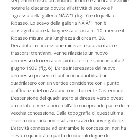
serpentino misto ad amianto. In loco è ancora possibile
notare la discarica dovuta all'attività di scavo e l'
ingresso della galleria NÃ‚Â°1 (fig. 5) e di quella di
Ribasso. Lo scavo della galleria NÃ‚Â°1 non è
proseguito oltre la lunghezza di circa m. 10, mentre il
Ribasso misura una lunghezza di circa m. 28.
Decaduta la concessione mineraria sopraccitata e
trascorsi trent'anni, venne rilasciato un nuovo
permesso di ricerca per pirite, ferro e rame in data 7
giugno 1939 (fig. 6). L'area interessata dal nuovo
permesso presentò confini riconducibili ad un
quadrilatero con un vertice coincidente con il punto
d'affluenza del rio Arpone con il torrente Casternone.
L'estensione del quadrilatero si diresse verso ovest
da un lato e verso nord dall'altro ricoprendo parte della
vecchia concessione. Dalla topografia di quest'ultima
ricerca mineraria non risultano scavi di nuove gallerie.
L'attività connessa ad entrambe le concessioni non ha
rilevato quantità e qualità di minerali degne di