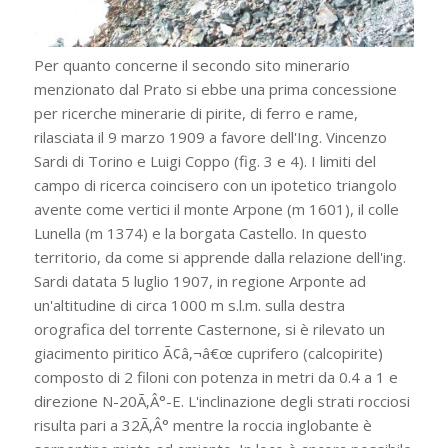
Per quanto concerne il secondo sito minerario
menzionato dal Prato si ebbe una prima concessione
per ricerche minerarie di pirite, di ferro e rame,
rilasciata il 9 marzo 1909 a favore dell'Ing. Vincenzo
Sardi di Torino e Luigi Coppo (fig. 3 e 4). I limiti del
campo di ricerca coincisero con un ipotetico triangolo
avente come vertici il monte Arpone (m 1601), il colle
Lunella (m 1374) e la borgata Castello. In questo
territorio, da come si apprende dalla relazione dell'ing.
Sardi datata 5 luglio 1907, in regione Arponte ad
un'altitudine di circa 1000 m s.l.m. sulla destra
orografica del torrente Casternone, si è rilevato un
giacimento piritico Ã¢â‚¬â€œ cuprifero (calcopirite)
composto di 2 filoni con potenza in metri da 0.4 a 1 e
direzione N-20Ã‚Â°-E. L'inclinazione degli strati rocciosi
risulta pari a 32Ã‚Â° mentre la roccia inglobante è