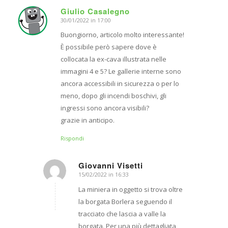
Giulio Casalegno
30/01/2022 in 17:00
dice:
Buongiorno, articolo molto interessante!
È possibile però sapere dove è
collocata la ex-cava illustrata nelle
immagini 4 e 5? Le gallerie interne sono
ancora accessibili in sicurezza o per lo
meno, dopo gli incendi boschivi, gli
ingressi sono ancora visibili?
grazie in anticipo.
Rispondi
Giovanni Visetti
15/02/2022 in 16:33
dice:
La miniera in oggetto si trova oltre
la borgata Borlera seguendo il
tracciato che lascia a valle la
borgata. Per una più dettagliata