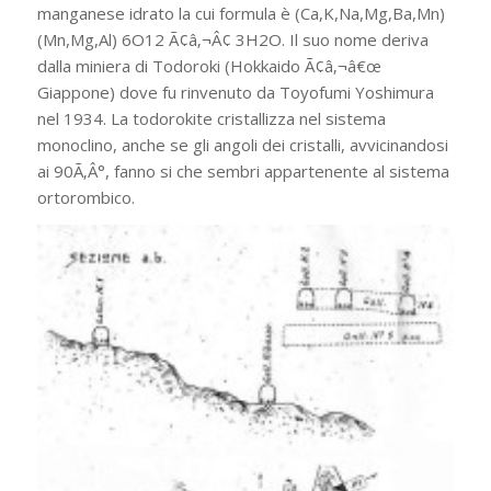
manganese idrato la cui formula è (Ca,K,Na,Mg,Ba,Mn)
(Mn,Mg,Al) 6O12 Ã¢â‚¬Â¢ 3H2O. Il suo nome deriva
dalla miniera di Todoroki (Hokkaido Ã¢â‚¬â€œ
Giappone) dove fu rinvenuto da Toyofumi Yoshimura
nel 1934. La todorokite cristallizza nel sistema
monoclino, anche se gli angoli dei cristalli, avvicinandosi
ai 90Ã‚Â°, fanno si che sembri appartenente al sistema
ortorombico.