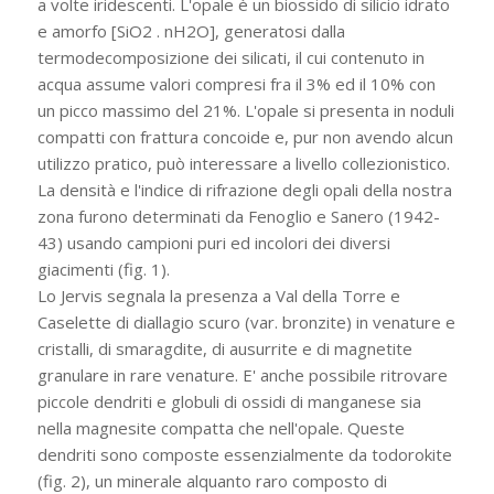
a volte iridescenti. L'opale è un biossido di silicio idrato
e amorfo [SiO2 . nH2O], generatosi dalla
termodecomposizione dei silicati, il cui contenuto in
acqua assume valori compresi fra il 3% ed il 10% con
un picco massimo del 21%. L'opale si presenta in noduli
compatti con frattura concoide e, pur non avendo alcun
utilizzo pratico, può interessare a livello collezionistico.
La densità e l'indice di rifrazione degli opali della nostra
zona furono determinati da Fenoglio e Sanero (1942-
43) usando campioni puri ed incolori dei diversi
giacimenti (fig. 1).
Lo Jervis segnala la presenza a Val della Torre e
Caselette di diallagio scuro (var. bronzite) in venature e
cristalli, di smaragdite, di ausurrite e di magnetite
granulare in rare venature. E' anche possibile ritrovare
piccole dendriti e globuli di ossidi di manganese sia
nella magnesite compatta che nell'opale. Queste
dendriti sono composte essenzialmente da todorokite
(fig. 2), un minerale alquanto raro composto di