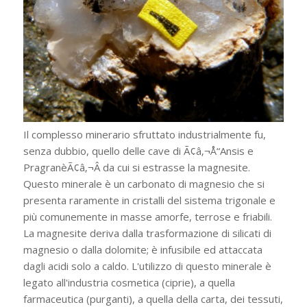
Il complesso minerario sfruttato industrialmente fu,
senza dubbio, quello delle cave di Ã¢â‚¬Å“Ansis e
PragranèÃ¢â‚¬Â da cui si estrasse la magnesite.
Questo minerale è un carbonato di magnesio che si
presenta raramente in cristalli del sistema trigonale e
più comunemente in masse amorfe, terrose e friabili.
La magnesite deriva dalla trasformazione di silicati di
magnesio o dalla dolomite; è infusibile ed attaccata
dagli acidi solo a caldo. L'utilizzo di questo minerale è
legato all'industria cosmetica (ciprie), a quella
farmaceutica (purganti), a quella della carta, dei tessuti,