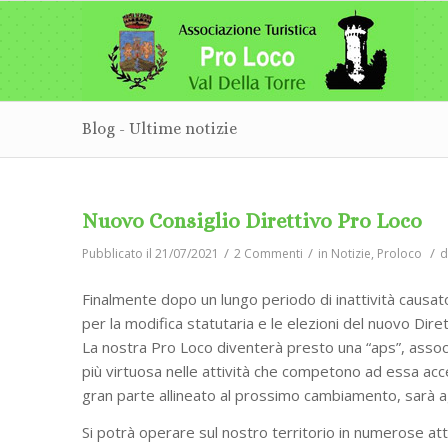
Blog - Ultime notizie
Nuovo Consiglio Direttivo Pro Loco
/
/
/
Pubblicato il 21/07/2021
2 Commenti
in
Notizie
,
Proloco
Finalmente dopo un lungo periodo di inattività causat
per la modifica statutaria e le elezioni del nuovo Dire
La nostra Pro Loco diventerà presto una “aps”, asso
più virtuosa nelle attività che competono ad essa acce
gran parte allineato al prossimo cambiamento, sarà a
Si potrà operare sul nostro territorio in numerose atti