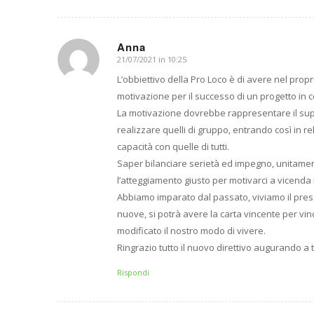
Anna
21/07/2021 in 10:25
dice:
L’obbiettivo della Pro Loco è di avere nel pro
motivazione per il successo di un progetto in
La motivazione dovrebbe rappresentare il super
realizzare quelli di gruppo, entrando così in r
capacità con quelle di tutti.
Saper bilanciare serietà ed impegno, unitame
l’atteggiamento giusto per motivarci a vicenda
Abbiamo imparato dal passato, viviamo il prese
nuove, si potrà avere la carta vincente per v
modificato il nostro modo di vivere.
Ringrazio tutto il nuovo direttivo augurando a tu
Rispondi