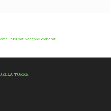
come i tuoi dati vengono elaborati
.
 DELLA TORRE