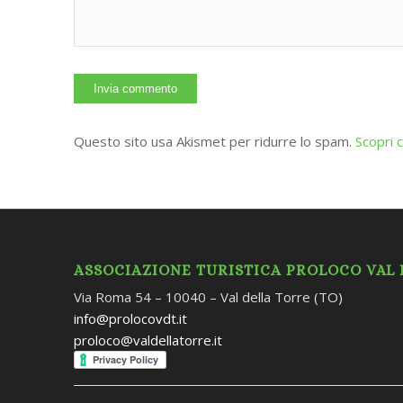
Questo sito usa Akismet per ridurre lo spam.
Scopri 
ASSOCIAZIONE TURISTICA PROLOCO VAL
Via Roma 54 – 10040 – Val della Torre (TO)
info@prolocovdt.it
proloco@valdellatorre.it