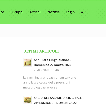
oco
I Gruppi
Articoli
Notizie
Login
ULTIMI ARTICOLI
Annullata Cinghialando –
Domenica 22 marzo 2026
20/03/2026 - 11:48
La camminata enogastronomica viene
annullata a causa delle previsioni
meteorologiche avverse.
SAGRA DEL SALAME DI CINGHIALE –
21° EDIZIONE – DOMENICA 22