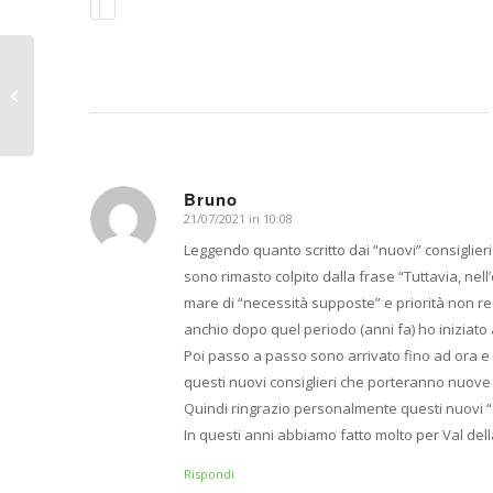
Elezioni Nuovo
Direttivo – Periodo
2021_2024
Bruno
21/07/2021 in 10:08
dice:
Leggendo quanto scritto dai “nuovi” consiglieri 
sono rimasto colpito dalla frase “Tuttavia, nell
mare di “necessità supposte” e priorità non rea
anchio dopo quel periodo (anni fa) ho iniziato
Poi passo a passo sono arrivato fino ad ora e
questi nuovi consiglieri che porteranno nuove 
Quindi ringrazio personalmente questi nuovi “c
In questi anni abbiamo fatto molto per Val del
Rispondi