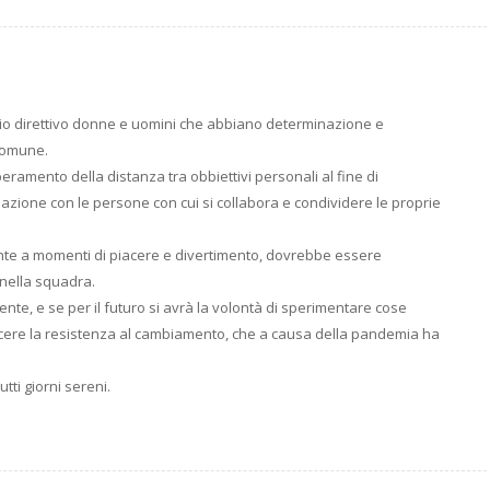
prio direttivo donne e uomini che abbiano determinazione e
 comune.
amento della distanza tra obbiettivi personali al fine di
elazione con le persone con cui si collabora e condividere le proprie
nte a momenti di piacere e divertimento, dovrebbe essere
 nella squadra.
nte, e se per il futuro si avrà la volontà di sperimentare cose
incere la resistenza al cambiamento, che a causa della pandemia ha
tti giorni sereni.