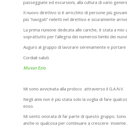
passeggiate ed escursioni, alla cultura di vario gene
Il nuovo direttivo si è arricchito di persone più giova
più “navigati“ rieletti nel direttivo e sicuramente arri
La prima riunione dedicata alle cariche, è stata a mio 
soprattutto per l’allegria dei numerosi bimbi dei nuovi 
Auguro al gruppo di lavorare serenamente e portare la
Cordiali saluti.
Musso Ezio
Mi sono avvicinata alla proloco attraverso il G.A.N.V.
Negli anni non è più stata solo la voglia di fare qual
esso.
Mi sento onorata di far parte di questo gruppo. Sono 
anche io qualcosa per continuare a crescere insieme.