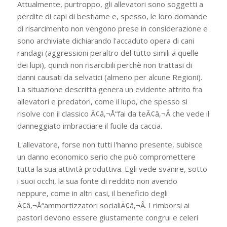
Attualmente, purtroppo, gli allevatori sono soggetti a
perdite di capi di bestiame e, spesso, le loro domande
di risarcimento non vengono prese in considerazione e
sono archiviate dichiarando l'accaduto opera di cani
randagi (aggressioni peraltro del tutto simili a quelle
dei lupi), quindi non risarcibili perchè non trattasi di
danni causati da selvatici (almeno per alcune Regioni).
La situazione descritta genera un evidente attrito fra
allevatori e predatori, come il lupo, che spesso si
risolve con il classico Ã¢â‚¬Å“fai da teÃ¢â‚¬Â che vede il
danneggiato imbracciare il fucile da caccia.
L'allevatore, forse non tutti l'hanno presente, subisce
un danno economico serio che può compromettere
tutta la sua attività produttiva. Egli vede svanire, sotto
i suoi occhi, la sua fonte di reddito non avendo
neppure, come in altri casi, il beneficio degli
Ã¢â‚¬Å“ammortizzatori socialiÃ¢â‚¬Â. I rimborsi ai
pastori devono essere giustamente congrui e celeri