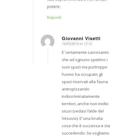
potere.
Rispondi
Giovanni Visetti
16/05/2016 in 17:12
dice:
E’ certamente sacrosanto
che ad ognuno spettino i
suoi spazi ma purtroppo
l’uomo ha occupato gli
spazi riservati alla fauna
antropizzando
indiscriminatamente
territori, anche non molto
sicuri (vedasi falde del
Vesuvio). E’ una brutta
cosa che è successa e sta
succedendo. Se vogliamo