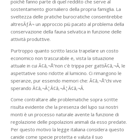
poichè fanno parte di quel reddito che serve al
sostentamento giornaliero della propria famiglia. La
sveltezza delle pratiche burocratiche consentirebbe
altresÃƒÂ¬ un approccio più pacato al problema della
conservazione della fauna selvatica in funzione delle
attività produttive.
Purtroppo quanto scritto lascia trapelare un costo
economico non trascurabile e, vista la situazione
attuale in cui Ã¢â‚¬Å“non c'è trippa per gattiÃ¢â‚¬Â, le
aspettative sono ridotte al lumicino. Ci rimangono le
speranze, pur essendo memori che: Ã¢â‚¬Å“chi vive
sperando Ã¢â‚¬Â¦Ã¢â‚¬Â¦Ã¢â‚¬Â.
Come contraltare alle problematiche sopra scritte
risulta evidente che la presenza del lupo sui nostri
monti è un processo naturale avente la funzione di
regolazione delle popolazioni animali da esso predate.
Per questo motivo la legge italiana considera questo
canide come specie protetta e valuta il suo