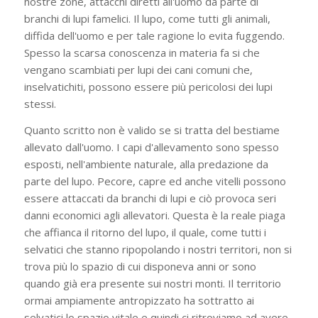
nostre zone, attacchi diretti all'uomo da parte di
branchi di lupi famelici. Il lupo, come tutti gli animali,
diffida dell'uomo e per tale ragione lo evita fuggendo.
Spesso la scarsa conoscenza in materia fa si che
vengano scambiati per lupi dei cani comuni che,
inselvatichiti, possono essere più pericolosi dei lupi
stessi.
Quanto scritto non è valido se si tratta del bestiame
allevato dall'uomo. I capi d'allevamento sono spesso
esposti, nell'ambiente naturale, alla predazione da
parte del lupo. Pecore, capre ed anche vitelli possono
essere attaccati da branchi di lupi e ciò provoca seri
danni economici agli allevatori. Questa è la reale piaga
che affianca il ritorno del lupo, il quale, come tutti i
selvatici che stanno ripopolando i nostri territori, non si
trova più lo spazio di cui disponeva anni or sono
quando già era presente sui nostri monti. Il territorio
ormai ampiamente antropizzato ha sottratto ai
selvatici lo spazio vitale e quindi ci ritroviamo ad avere