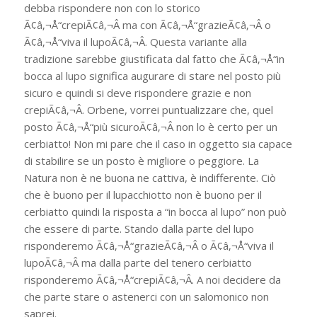
debba rispondere non con lo storico
Ã¢â‚¬Å“crepiÃ¢â‚¬Â ma con Ã¢â‚¬Å“grazieÃ¢â‚¬Â o
Ã¢â‚¬Å“viva il lupoÃ¢â‚¬Â. Questa variante alla
tradizione sarebbe giustificata dal fatto che Ã¢â‚¬Å“in
bocca al lupo significa augurare di stare nel posto più
sicuro e quindi si deve rispondere grazie e non
crepiÃ¢â‚¬Â. Orbene, vorrei puntualizzare che, quel
posto Ã¢â‚¬Å“più sicuroÃ¢â‚¬Â non lo è certo per un
cerbiatto! Non mi pare che il caso in oggetto sia capace
di stabilire se un posto è migliore o peggiore. La
Natura non è ne buona ne cattiva, è indifferente. Ciò
che è buono per il lupacchiotto non è buono per il
cerbiatto quindi la risposta a “in bocca al lupo” non può
che essere di parte. Stando dalla parte del lupo
risponderemo Ã¢â‚¬Å“grazieÃ¢â‚¬Â o Ã¢â‚¬Å“viva il
lupoÃ¢â‚¬Â ma dalla parte del tenero cerbiatto
risponderemo Ã¢â‚¬Å“crepiÃ¢â‚¬Â. A noi decidere da
che parte stare o astenerci con un salomonico non
saprei.