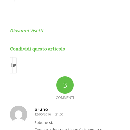
Giovanni Visetti
Condividi questo articolo
3
COMMENTI
bruno
12/05/2016 in 21:50
dice:
Ebbene si.
Come gia descritto il lupo è ricomparso.