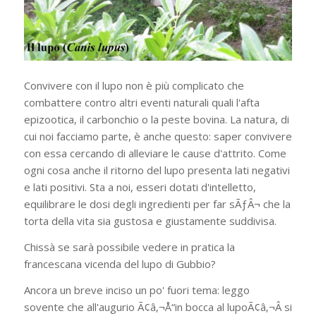
Convivere con il lupo non è più complicato che
combattere contro altri eventi naturali quali l'afta
epizootica, il carbonchio o la peste bovina. La natura, di
cui noi facciamo parte, è anche questo: saper convivere
con essa cercando di alleviare le cause d'attrito. Come
ogni cosa anche il ritorno del lupo presenta lati negativi
e lati positivi. Sta a noi, esseri dotati d'intelletto,
equilibrare le dosi degli ingredienti per far sÃƒÂ¬ che la
torta della vita sia gustosa e giustamente suddivisa.
Chissà se sarà possibile vedere in pratica la
francescana vicenda del lupo di Gubbio?
Ancora un breve inciso un po' fuori tema: leggo
sovente che all'augurio Ã¢â‚¬Å“in bocca al lupoÃ¢â‚¬Â si