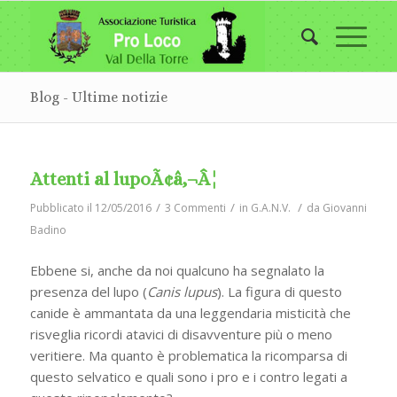
Blog - Ultime notizie
Attenti al lupoÃ¢â‚¬Â¦
/
/
/
Pubblicato il 12/05/2016
3 Commenti
in
G.A.N.V.
da
Giovanni
Badino
Ebbene si, anche da noi qualcuno ha segnalato la
presenza del lupo (
Canis lupus
). La figura di questo
canide è ammantata da una leggendaria misticità che
risveglia ricordi atavici di disavventure più o meno
veritiere. Ma quanto è problematica la ricomparsa di
questo selvatico e quali sono i pro e i contro legati a