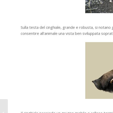
Sulla testa del cinghiale, grande e robusta, si notano 
consentire all'animale una vista ben sviluppata soprattu
Presentazione Gruppo
Il cinghiale possiede un grugno mobile e calloso termi