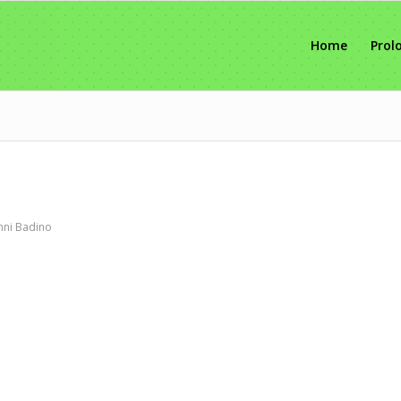
Home
Prol
nni Badino