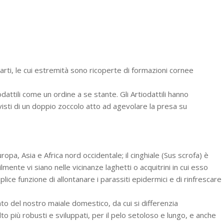
 arti, le cui estremità sono ricoperte di formazioni cornee
odattili come un ordine a se stante. Gli Artiodattili hanno
vvisti di un doppio zoccolo atto ad agevolare la presa su
pa, Asia e Africa nord occidentale; il cinghiale (Sus scrofa) è
lmente vi siano nelle vicinanze laghetti o acquitrini in cui esso
ice funzione di allontanare i parassiti epidermici e di rinfrescare
ato del nostro maiale domestico, da cui si differenzia
o più robusti e sviluppati, per il pelo setoloso e lungo, e anche