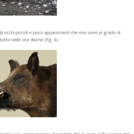
gli occhi piccoli e poco appariscenti che non sono in grado di
tto nelle ore diurne (fig. 4).
nante con un'espansione discoidale che lo aiuta nella ricerca del