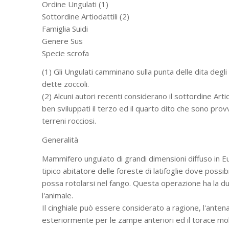
Ordine Ungulati (1)
Sottordine Artiodattili (2)
Famiglia Suidi
Genere Sus
Specie scrofa
(1) Gli Ungulati camminano sulla punta delle dita degli
dette zoccoli.
(2) Alcuni autori recenti considerano il sottordine Arti
ben sviluppati il terzo ed il quarto dito che sono pro
terreni rocciosi.
Generalità
Mammifero ungulato di grandi dimensioni diffuso in Euro
tipico abitatore delle foreste di latifoglie dove possibi
possa rotolarsi nel fango. Questa operazione ha la dupl
l'animale.
Il cinghiale può essere considerato a ragione, l'anten
esteriormente per le zampe anteriori ed il torace molt