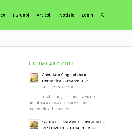
oco
I Gruppi
Articoli
Notizie
Login
ULTIMI ARTICOLI
Annullata Cinghialando –
Domenica 22 marzo 2026
20/03/2026 - 11:48
La camminata enogastronomica viene
annullata a causa delle previsioni
meteorologiche avverse.
SAGRA DEL SALAME DI CINGHIALE –
21° EDIZIONE – DOMENICA 22