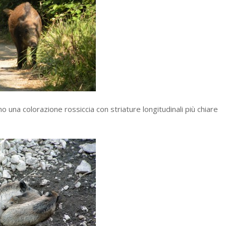
ano una colorazione rossiccia con striature longitudinali più chiare