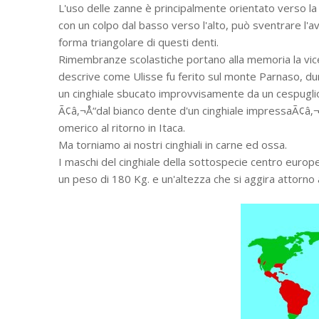
L'uso delle zanne è principalmente orientato verso la
con un colpo dal basso verso l'alto, può sventrare l'avv
forma triangolare di questi denti.
Rimembranze scolastiche portano alla memoria la vic
descrive come Ulisse fu ferito sul monte Parnaso, dura
un cinghiale sbucato improvvisamente da un cespuglio. 
Ã¢â‚¬Å“dal bianco dente d'un cinghiale impressaÃ¢â‚¬Â
omerico al ritorno in Itaca.
Ma torniamo ai nostri cinghiali in carne ed ossa.
I maschi del cinghiale della sottospecie centro europ
un peso di 180 Kg. e un'altezza che si aggira attorno 