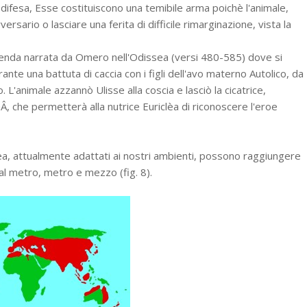
 difesa, Esse costituiscono una temibile arma poichè l'animale,
ersario o lasciare una ferita di difficile rimarginazione, vista la
enda narrata da Omero nell'Odissea (versi 480-585) dove si
nte una battuta di caccia con i figli dell'avo materno Autolico, da
L'animale azzannò Ulisse alla coscia e lasciò la cicatrice,
, che permetterà alla nutrice Euriclèa di riconoscere l'eroe
ea, attualmente adattati ai nostri ambienti, possono raggiungere
al metro, metro e mezzo (fig. 8).